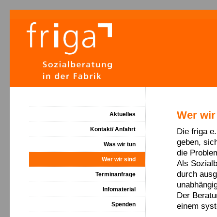
Wer wir
Aktuelles
Kontakt/ Anfahrt
Die friga e
geben, sic
Was wir tun
die Proble
Wer wir sind
Als Sozialb
durch ausge
Terminanfrage
unabhängig
Infomaterial
Der Beratu
Spenden
einem sys