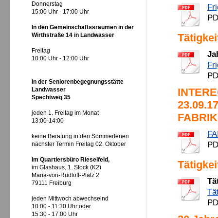
Donnerstag
Fr
15:00 Uhr - 17:00 Uhr
PD
In den Gemeinschaftssräumen in der
Wirthstraße 14 in Landwasser
Tätigkei
Freitag
Ja
10:00 Uhr - 12:00 Uhr
Fr
PD
In der Seniorenbegegnungsstätte
Landwasser
INTEREG
Spechtweg 35
23.09.1
jeden 1. Freitag im Monat
FABRIK-
13:00-14:00
FA
keine Beratung in den Sommerferien
PD
nächster Termin Freitag 02. Oktober
Im Quartiersbüro Rieselfeld,
Tätigkei
im Glashaus, 1. Stock (K2)
Maria-von-Rudloff-Platz 2
Tä
79111 Freiburg
Tä
jeden Mittwoch abwechselnd
PD
10:00 - 11:30 Uhr oder
15:30 - 17:00 Uhr