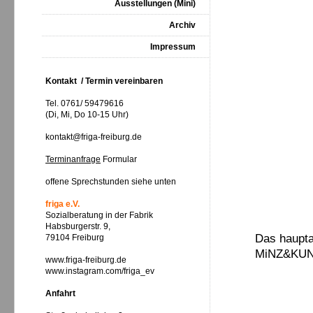
Ausstellungen (Mini)
Archiv
Impressum
Kontakt / Termin vereinbaren
Tel. 0761/ 59479616
(Di, Mi, Do 10-15 Uhr)
kontakt@friga-freiburg.de
Terminanfrage
Formular
offene Sprechstunden siehe unten
friga e.V.
Sozialberatung in der Fabrik
Habsburgerstr. 9,
Das haupta
79104 Freiburg
MiNZ&KUN
www.friga-freiburg.de
www.instagram.com/friga_ev
Anfahrt